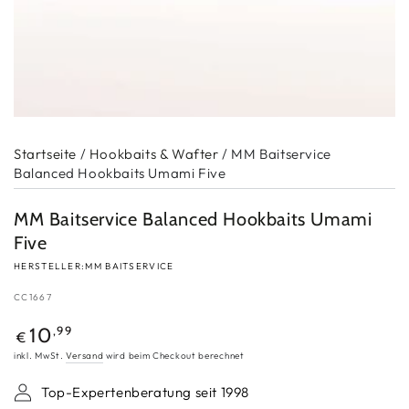
Startseite
/
Hookbaits & Wafter
/
MM Baitservice
Balanced Hookbaits Umami Five
MM Baitservice Balanced Hookbaits Umami
Five
HERSTELLER:
MM BAITSERVICE
CC1667
Regulärer
,99
10
€
Preis
inkl. MwSt.
Versand
wird beim Checkout berechnet
Top-Expertenberatung seit 1998